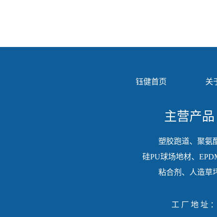
钰健首页
关
主营产品
塑胶跑道、聚氨
硅PU球场地材、EPD
粘合剂、人造草
工厂地址