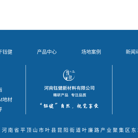
于钰健
产品中心
场地案例
新闻
酯
M地材
坪
：河南省平顶山市叶县昆阳街道叶廉路产业聚集区东3