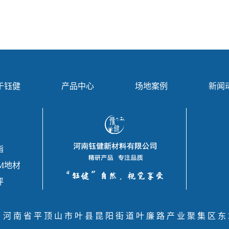
于钰健
产品中心
场地案例
新闻
酯
M地材
坪
：河南省平顶山市叶县昆阳街道叶廉路产业聚集区东3