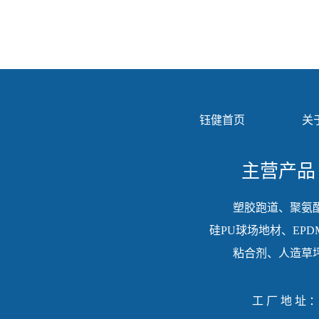
钰健首页
关
主营产品
塑胶跑道、聚氨
硅PU球场地材、EPD
粘合剂、人造草
工厂地址