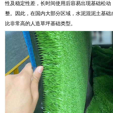
性及稳定性差，长时间使用后容易出现基础松动
整。因此，在国内大部分区域，水泥混泥土基础
比非常高的人造草坪基础类型。
河南钰健新材料有限公司
河南钰健新材料有限公司专注专注于生产塑胶
跑道、聚氨酯、硅PU球场地材、三元乙丙橡
胶EPDM地材、粘合剂、人造草坪等体育运动
地材产品，钰健实体大厂一站式材料供应商。