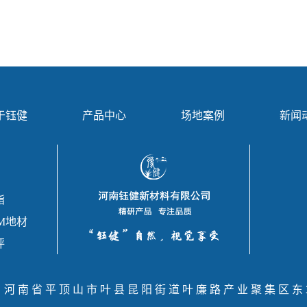
于钰健
产品中心
场地案例
新闻
酯
M地材
坪
：河南省平顶山市叶县昆阳街道叶廉路产业聚集区东3