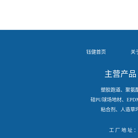
钰健首页
关
主营产品
塑胶跑道、聚氨
硅PU球场地材、EPD
粘合剂、人造草
工厂地址